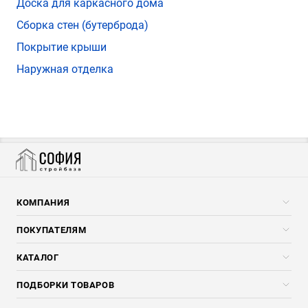
Доска для каркасного дома
Сборка стен (бутерброда)
Покрытие крыши
Наружная отделка
КОМПАНИЯ
Компания
ПОКУПАТЕЛЯМ
Услуги
Скидки стройкомпаниям
КАТАЛОГ
Доставка и разгрузка
Погонажные изделия
ПОДБОРКИ ТОВАРОВ
Оплата и Возврат
Брикеты, Дрова, Стружка
Для строительства каркасного дома