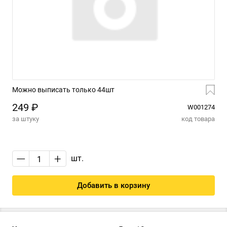
Можно выписать только 44шт
249 ₽
W001274
за штуку
код товара
—
+
шт.
Добавить в корзину