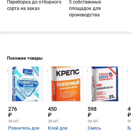
Переборка до отборного
5 собственных
сорта на заказ
площадок для
производства
Похожие товары
.
.
.
.
276
450
598
4
₽
₽
₽
₽
за шт.
за шт.
за шт.
з
Ровнитель для
Клей для
Смесь
Б