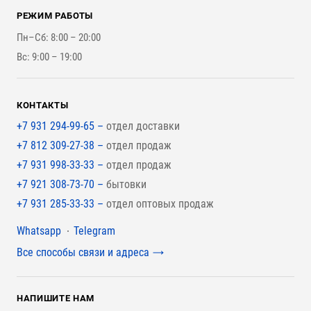
Контакты
Стройматериалы
РЕЖИМ РАБОТЫ
Для бутерброда стены
Наши работы
Инструменты
Пн–Сб: 8:00 – 20:00
Для наружной отделки
Вс: 9:00 – 19:00
Для покрытия крыши
КОНТАКТЫ
+7 931 294-99-65 –
отдел доставки
+7 812 309-27-38 –
отдел продаж
+7 931 998-33-33 –
отдел продаж
+7 921 308-73-70 –
бытовки
+7 931 285-33-33 –
отдел оптовых продаж
Мессенджеры
Whatsapp
Telegram
Все способы связи и адреса
НАПИШИТЕ НАМ