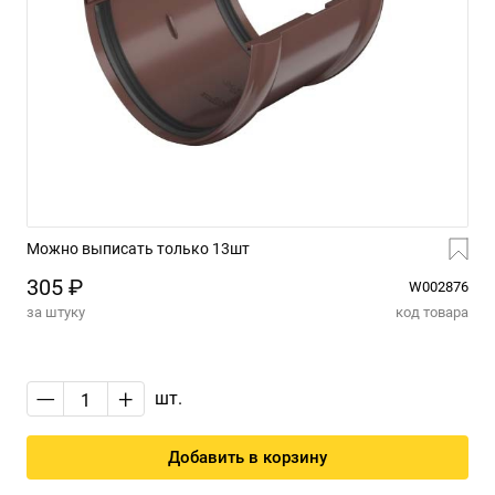
Можно выписать только 13шт
305 ₽
W002876
за штуку
код товара
—
+
шт.
Добавить в корзину