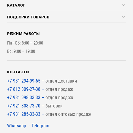
Скидки стройкомпаниям
КАТАЛОГ
Доставка и разгрузка
Погонажные изделия
ПОДБОРКИ ТОВАРОВ
Оплата и Возврат
Брикеты, Дрова, Стружка
Для строительства каркасного дома
Контакты
Стройматериалы
РЕЖИМ РАБОТЫ
Для бутерброда стены
Наши работы
Инструменты
Пн–Сб: 8:00 – 20:00
Для наружной отделки
Вс: 9:00 – 19:00
Для покрытия крыши
КОНТАКТЫ
+7 931 294-99-65 –
отдел доставки
+7 812 309-27-38 –
отдел продаж
+7 931 998-33-33 –
отдел продаж
+7 921 308-73-70 –
бытовки
+7 931 285-33-33 –
отдел оптовых продаж
Мессенджеры
Whatsapp
Telegram