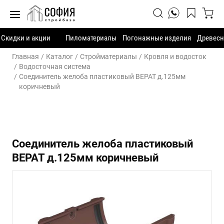
Скидки и акции
Пиломатериалы
Погонажные изделия
Древесн
Главная
Каталог
Стройматериалы
Кровля и водосток
Водосточная система
Соединитель желоба пластиковый ВЕРАТ д.125мм
коричневый
Соединитель желоба пластиковый
ВЕРАТ д.125мм коричневый