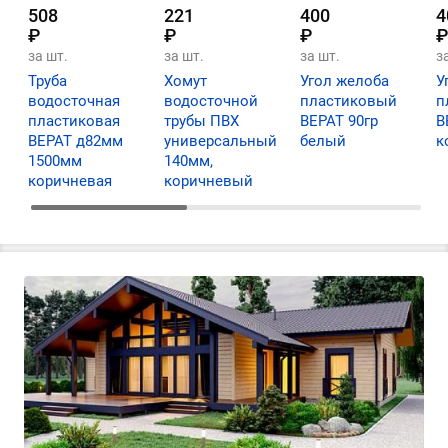
508
221
400
4
₽
₽
₽
₽
за шт.
за шт.
за шт.
з
Труба
Хомут
Угол желоба
У
водосточная
водосточной
пластиковый
п
пластиковая
трубы ПВХ
ВЕРАТ 90гр
В
ВЕРАТ д82мм
универсальный
белый
к
1500мм
140мм,
коричневая
коричневый