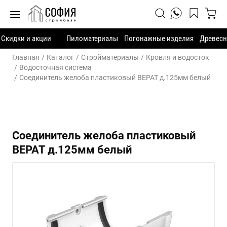
Скидки и акции
Пиломатериалы
Погонажные изделия
Древесн
Главная
Каталог
Стройматериалы
Кровля и водосток
Водосточная система
Соединитель желоба пластиковый ВЕРАТ д.125мм белый
Соединитель желоба пластиковый
ВЕРАТ д.125мм белый