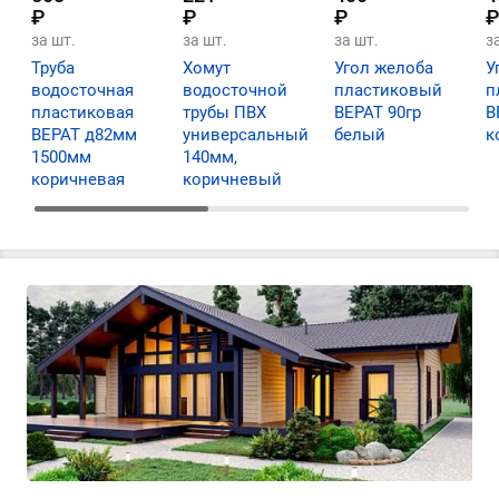
₽
₽
₽
₽
за шт.
за шт.
за шт.
з
Труба
Хомут
Угол желоба
У
водосточная
водосточной
пластиковый
п
пластиковая
трубы ПВХ
ВЕРАТ 90гр
В
ВЕРАТ д82мм
универсальный
белый
к
1500мм
140мм,
коричневая
коричневый