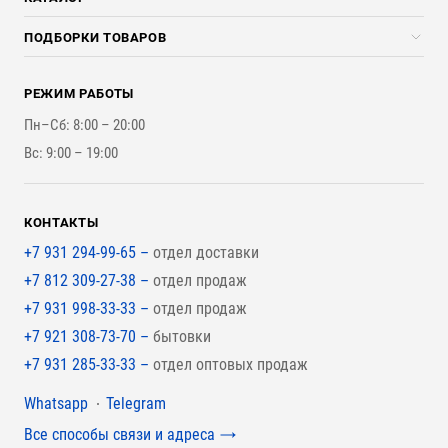
Доставка и разгрузка
Погонажные изделия
ПОДБОРКИ ТОВАРОВ
Оплата и Возврат
Брикеты, Дрова, Стружка
Для строительства каркасного дома
Контакты
Стройматериалы
РЕЖИМ РАБОТЫ
Для бутерброда стены
Наши работы
Инструменты
Пн–Сб: 8:00 – 20:00
Для наружной отделки
Вс: 9:00 – 19:00
Для покрытия крыши
КОНТАКТЫ
+7 931 294-99-65 –
отдел доставки
+7 812 309-27-38 –
отдел продаж
+7 931 998-33-33 –
отдел продаж
+7 921 308-73-70 –
бытовки
+7 931 285-33-33 –
отдел оптовых продаж
Мессенджеры
Whatsapp
Telegram
Все способы связи и адреса