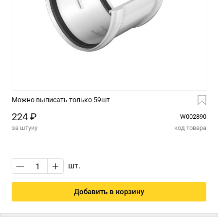
Можно выписать только 59шт
224 ₽
W002890
за штуку
код товара
—
+
шт.
Добавить в корзину