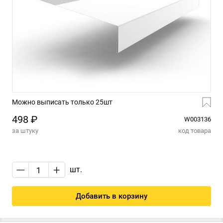
Можно выписать только 25шт
498 ₽
W003136
за штуку
код товара
—
+
шт.
Добавить в корзину