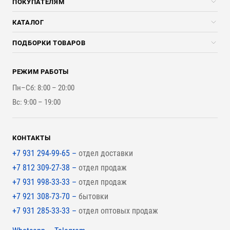
ПОКУПАТЕЛЯМ
Услуги
Скидки стройкомпаниям
КАТАЛОГ
Доставка и разгрузка
Погонажные изделия
ПОДБОРКИ ТОВАРОВ
Оплата и Возврат
Брикеты, Дрова, Стружка
Для строительства каркасного дома
Контакты
Стройматериалы
РЕЖИМ РАБОТЫ
Для бутерброда стены
Наши работы
Инструменты
Пн–Сб: 8:00 – 20:00
Для наружной отделки
Вс: 9:00 – 19:00
Для покрытия крыши
КОНТАКТЫ
+7 931 294-99-65 –
отдел доставки
+7 812 309-27-38 –
отдел продаж
+7 931 998-33-33 –
отдел продаж
+7 921 308-73-70 –
бытовки
+7 931 285-33-33 –
отдел оптовых продаж
Мессенджеры