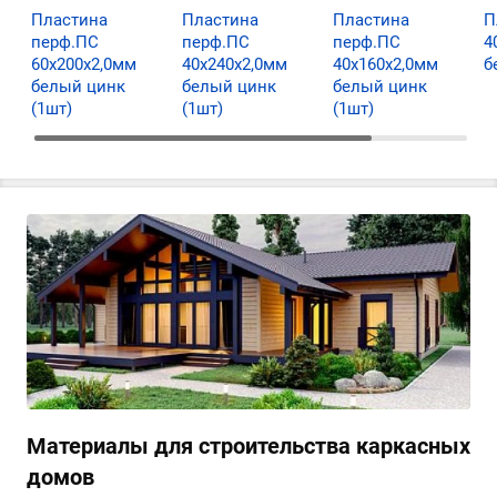
Пластина
Пластина
Пластина
П
перф.ПС
перф.ПС
перф.ПС
4
60х200х2,0мм
40х240х2,0мм
40х160х2,0мм
б
белый цинк
белый цинк
белый цинк
(1шт)
(1шт)
(1шт)
Материалы для строительства каркасных
домов