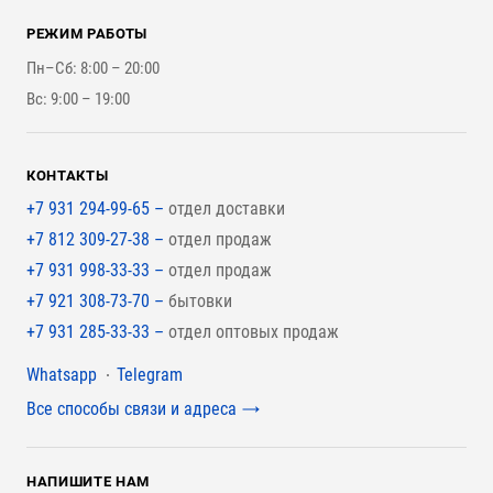
Для строительства каркасного дома
Контакты
Стройматериалы
РЕЖИМ РАБОТЫ
Для бутерброда стены
Наши работы
Инструменты
Пн–Сб: 8:00 – 20:00
Для наружной отделки
Вс: 9:00 – 19:00
Для покрытия крыши
КОНТАКТЫ
+7 931 294-99-65 –
отдел доставки
+7 812 309-27-38 –
отдел продаж
+7 931 998-33-33 –
отдел продаж
+7 921 308-73-70 –
бытовки
+7 931 285-33-33 –
отдел оптовых продаж
Мессенджеры
Whatsapp
Telegram
Все способы связи и адреса
НАПИШИТЕ НАМ