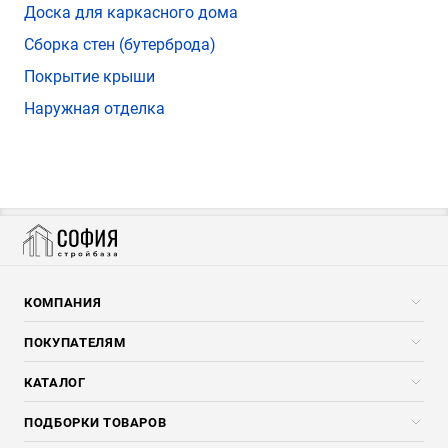
Доска для каркасного дома
Сборка стен (бутерброда)
Покрытие крыши
Наружная отделка
КОМПАНИЯ
Компания
ПОКУПАТЕЛЯМ
Услуги
Скидки стройкомпаниям
КАТАЛОГ
Доставка и разгрузка
Погонажные изделия
ПОДБОРКИ ТОВАРОВ
Оплата и Возврат
Брикеты, Дрова, Стружка