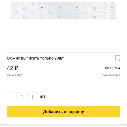
Можно выписать только 93шт
42 ₽
W002704
за штуку
код товара
—
+
шт.
Добавить в корзину