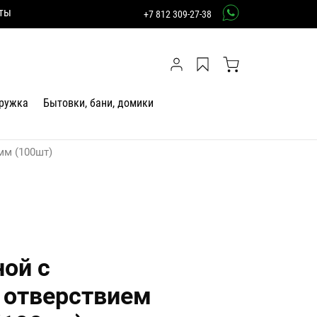
ты
+7 812 309-27-38
тружка
Бытовки, бани, домики
мм (100шт)
ой с
отверствием