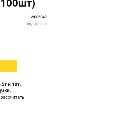
(100шт)
W006049
код товара
 5т и 10т,
узки.
рассчитать