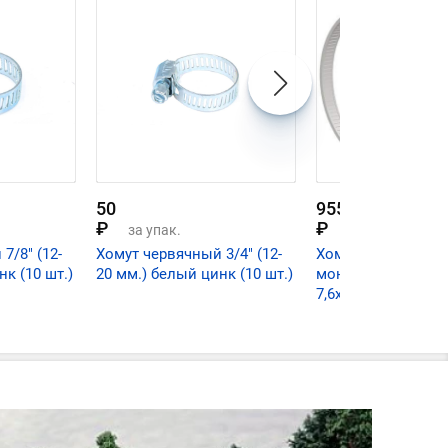
50
955
₽
₽
за упак.
за упак.
7/8" (12-
Хомут червячный 3/4" (12-
Хомут стяжной с
нк (10 шт.)
20 мм.) белый цинк (10 шт.)
монтажным отвер
7,6х380 мм (100шт