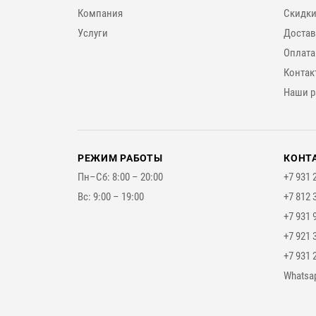
Компания
Скидки
Услуги
Достав
Оплата
Контак
Наши р
РЕЖИМ РАБОТЫ
КОНТ
Пн–Сб: 8:00 – 20:00
+7 931 
Вс: 9:00 – 19:00
+7 812 
+7 931 
+7 921 
+7 931 
Мессе
Whatsa