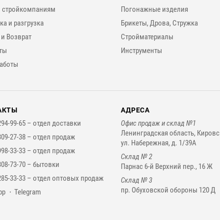
 стройкомпаниям
Погонажные изделия
ка и разгрузка
Брикеты, Дрова, Стружка
 и Возврат
Стройматериалы
ты
Инструменты
аботы
АКТЫ
АДРЕСА
294-99-65 –
отдел доставки
Офис продаж и склад №1
Ленинградская область, Кировс
309-27-38 –
отдел продаж
ул. Набережная, д. 1/39А
998-33-33 –
отдел продаж
Склад № 2
308-73-70 –
бытовки
Парнас 6-й Верхний пер., 16 Ж
285-33-33 –
отдел оптовых продаж
Склад № 3
пр. Обуховской обороны 120 Д
нджеры
pp
Telegram