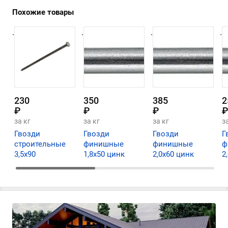
Похожие товары
.
.
.
.
230
350
385
2
₽
₽
₽
₽
за кг
за кг
за кг
з
Гвозди
Гвозди
Гвозди
Г
строительные
финишные
финишные
ф
3,5х90
1,8х50 цинк
2,0х60 цинк
2