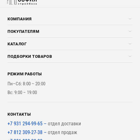
КОМПАНИЯ
Компания
ПОКУПАТЕЛЯМ
Услуги
Скидки стройкомпаниям
КАТАЛОГ
Доставка и разгрузка
Погонажные изделия
ПОДБОРКИ ТОВАРОВ
Оплата и Возврат
Брикеты, Дрова, Стружка
Для строительства каркасного дома
Контакты
Стройматериалы
РЕЖИМ РАБОТЫ
Для бутерброда стены
Наши работы
Инструменты
Пн–Сб: 8:00 – 20:00
Для наружной отделки
Вс: 9:00 – 19:00
Для покрытия крыши
КОНТАКТЫ
+7 931 294-99-65 –
отдел доставки
+7 812 309-27-38 –
отдел продаж