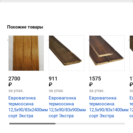
Похожие товары
.
.
.
.
2700
911
1575
1
₽
₽
₽
₽
за упак.
за упак.
за упак.
з
Евровагонка
Евровагонка
Евровагонка
Е
термоосина
термоосина
термоосина
т
12,5х90/83х2400мм
12,5х90/83х900мм
12,5х90/83х1400мм
1
сорт Экстра
сорт Экстра
сорт Экстра
с