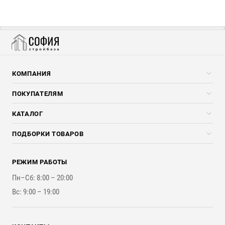
КОМПАНИЯ
Компания
ПОКУПАТЕЛЯМ
Услуги
Скидки стройкомпаниям
КАТАЛОГ
Доставка и разгрузка
Погонажные изделия
ПОДБОРКИ ТОВАРОВ
Оплата и Возврат
Брикеты, Дрова, Стружка
Для строительства каркасного дома
Контакты
Стройматериалы
РЕЖИМ РАБОТЫ
Для бутерброда стены
Наши работы
Инструменты
Пн–Сб: 8:00 – 20:00
Для наружной отделки
Вс: 9:00 – 19:00
Для покрытия крыши