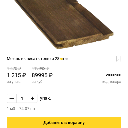
Можно выписать только 28шт
1 620 ₽
119993 ₽
1 215 ₽
89995 ₽
W000988
за упак.
за куб
код товара
—
+
упак.
1 м3 = 74.07 шт.
Добавить в корзину