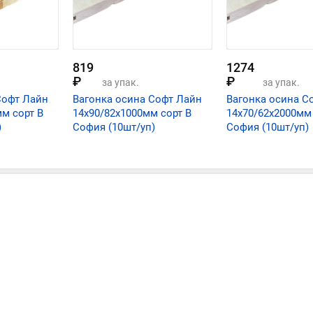
819
1274
₽
₽
за упак.
за упак.
Софт Лайн
Вагонка осина Софт Лайн
Вагонка осина С
мм сорт В
14х90/82х1000мм сорт В
14х70/62х2000мм 
)
София (10шт/уп)
София (10шт/уп)