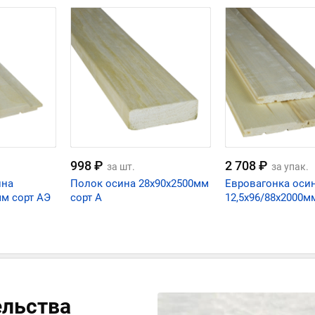
998 ₽
2 708 ₽
за шт.
за упак.
ина
Полок осина 28х90х2500мм
Евровагонка оси
мм сорт АЭ
сорт А
12,5х96/88х2000м
ельства