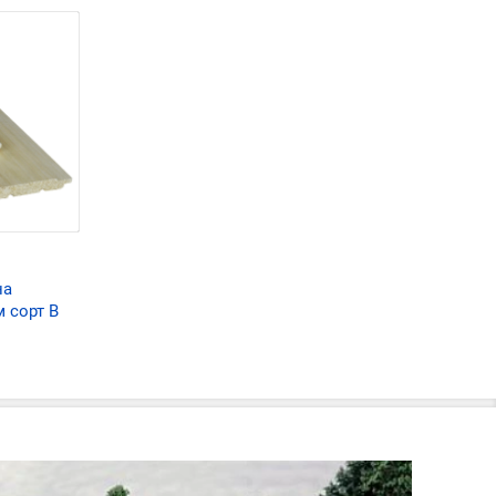
на
м сорт В