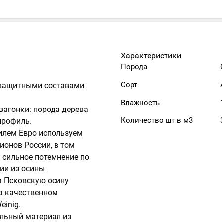
Характеристики
Порода
Сорт
а защитными составами
Влажность
вагонки: порода дерева
Количество шт в м3
профиль.
илем Евро используем
гионов России, в том
 сильное потемнение по
лий из осины
м Псковскую осину
на качественном
einig.
альный материал из