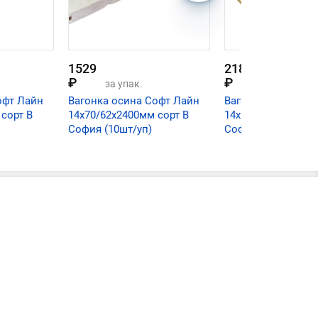
1529
2184
₽
₽
за упак.
за упак.
офт Лайн
Вагонка осина Софт Лайн
Вагонка осина Со
сорт В
14х70/62х2400мм сорт В
14х100/92х2400мм 
София (10шт/уп)
София (10шт/уп)