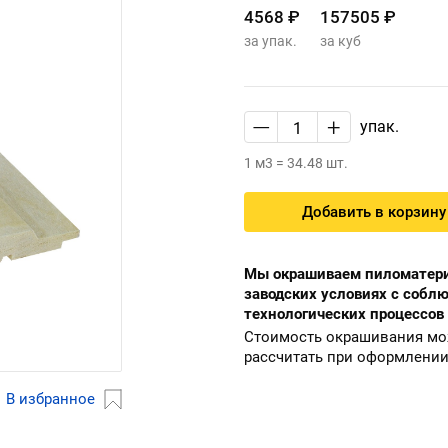
4568 ₽
157505 ₽
за упак.
за куб
—
+
упак.
1 м3 = 34.48 шт.
Добавить в корзину
Мы окрашиваем пиломатери
заводских условиях с собл
технологических процессов
Стоимость окрашивания м
рассчитать при оформлении
В избранное