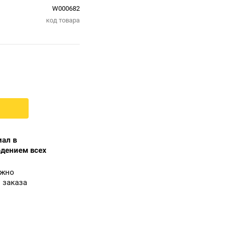
W000682
код товара
ал в
юдением всех
ожно
 заказа