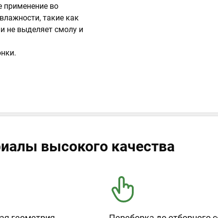
е применение во
влажности, такие как
ии не выделяет смолу и
нки.
иалы высокого качества
ая геометрия
Переборка до отборного с