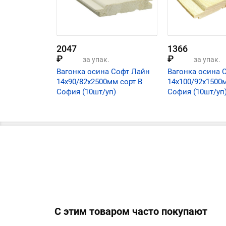
2047
1366
₽
₽
за упак.
за упак.
Вагонка осина Софт Лайн
Вагонка осина 
14х90/82х2500мм сорт В
14х100/92х1500
София (10шт/уп)
София (10шт/уп
С этим товаром часто покупают