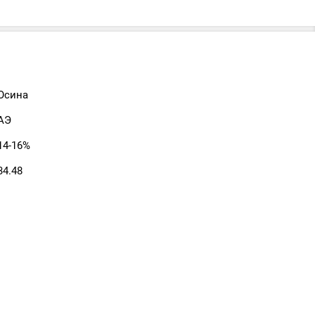
Осина
АЭ
14-16%
34.48