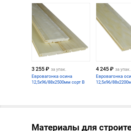
3 255 ₽
4 245 ₽
за упак.
за упак.
Евровагонка осина
Евровагонка ос
12,5х96/88х2500мм сорт В
12,5х96/88х2200
Материалы для строит