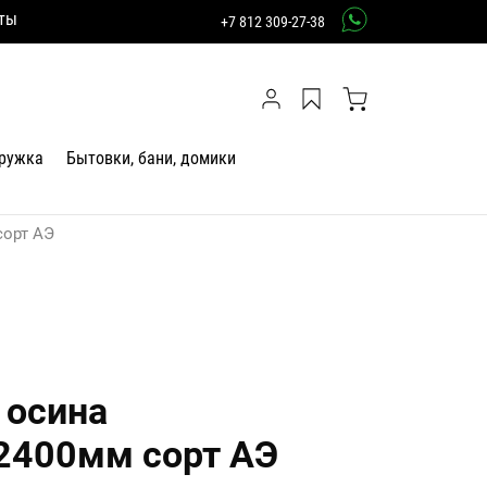
ты
+7 812 309-27-38
тружка
Бытовки, бани, домики
сорт АЭ
 осина
2400мм сорт АЭ