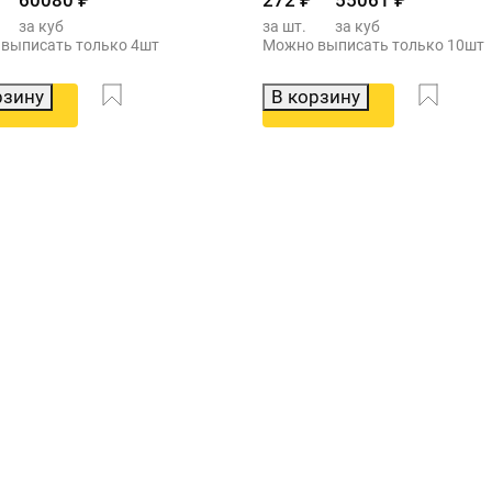
60080
₽
272
₽
55061
₽
за куб
за шт.
за куб
выписать только 4шт
Можно выписать только 10шт
рзину
В корзину