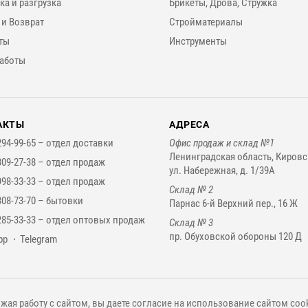
ка и разгрузка
Брикеты, Дрова, Стружка
 и Возврат
Стройматериалы
ты
Инструменты
аботы
АКТЫ
АДРЕСА
294-99-65 –
отдел доставки
Офис продаж и склад №1
Ленинградская область, Кировс
309-27-38 –
отдел продаж
ул. Набережная, д. 1/39А
998-33-33 –
отдел продаж
Склад № 2
308-73-70 –
бытовки
Парнас 6-й Верхний пер., 16 Ж
285-33-33 –
отдел оптовых продаж
Склад № 3
пр. Обуховской обороны 120 Д
нджеры
pp
Telegram
жая работу с сайтом, вы даете согласие на использование сайтом cook