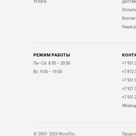
Услуги
Достав
Оплата
Контак
Наши р
РЕЖИМ РАБОТЫ
КОНТ
Пн–Сб: 8:00 – 20:00
+7 931 
Вс: 9:00 – 19:00
+7 812 
+7 931 
+7 921 
+7 931 
Мессе
Whatsa
© 2003–2026 WoodTec
Продол