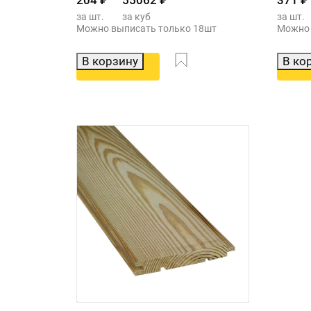
204
₽
55062
₽
371
₽
за шт.
за куб
за шт.
Можно выписать только 18шт
Можно 
В корзину
В ко