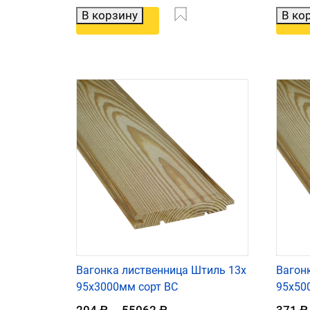
В корзину
В ко
Вагонка лиственница Штиль 13х
Вагон
95х3000мм сорт ВС
95х50