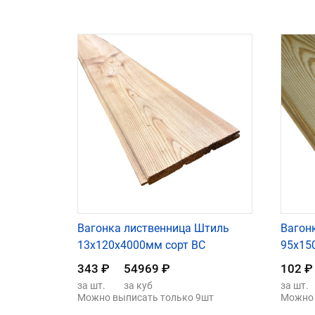
Вагонка лиственница Штиль
Вагон
13х120х4000мм сорт ВС
95х15
343
₽
54969
₽
102
₽
за шт.
за куб
за шт.
Можно выписать только 9шт
Можно 