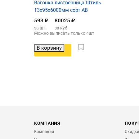
Вагонка лиственница Штиль
13х95х6000мм сорт АВ
593
₽
80025
₽
за шт.
за куб
Можно выписать только 4шт
В корзину
КОМПАНИЯ
ПОКУ
Компания
Скидки