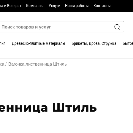
та и Возврат
Компания
Услуги
Наши работы
Контакты
лия
Древесно-плитные материалы
Брикеты, Дрова, Стружка
Бытов
ка
Вагонка лиственница Штиль
венница Штиль