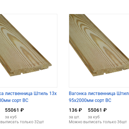
ка лиственница Штиль 13х
Вагонка лиственница Штил
00мм сорт ВС
95х2000мм сорт ВС
55061
₽
136
₽
55061
₽
за куб
за шт.
за куб
выписать только 32шт
Можно выписать только 36шт