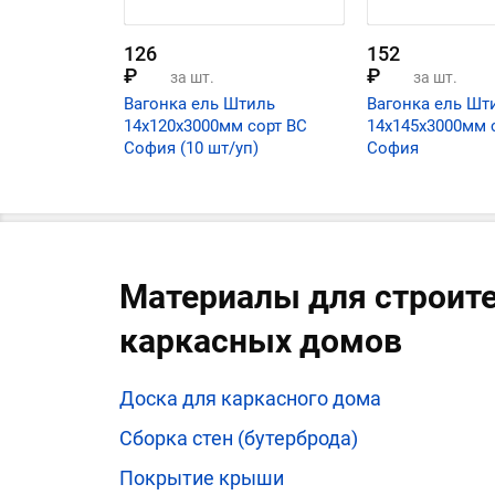
126
152
₽
₽
за шт.
за шт.
Вагонка ель Штиль
Вагонка ель Шт
14х120х3000мм сорт ВС
14х145х3000мм 
София (10 шт/уп)
София
Материалы для строит
каркасных домов
Доска для каркасного дома
Сборка стен (бутерброда)
Покрытие крыши