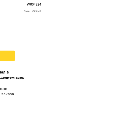
W004324
код товара
ал в
юдением всех
ожно
 заказа