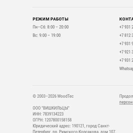
РЕЖИМ РАБОТЫ
КОНТ
Пн–Сб: 8:00 – 20:00
+7 931 
Вс: 9:00 – 19:00
+7 812 
+7 931 
+7 921 
+7 931 
Мессе
Whatsa
© 2003–2026 WoodTec
Продол
персон
ООО "ВИШКИЛЬЦЫ"
ИНН: 7839134223
ОГРН: 1207800158158
Юридический адрес: 190121, город Санкт-
Петербург, пр. Римского-Корсакова, дом 107,