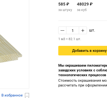
585 ₽
48029 ₽
за штуку
за куб
—
+
шт.
1 м3 = 82.1 шт.
Добавить в корзину
Мы окрашиваем пиломатери
заводских условиях с собл
технологических процессов
Стоимость окрашивания м
рассчитать при оформлении
В избранное