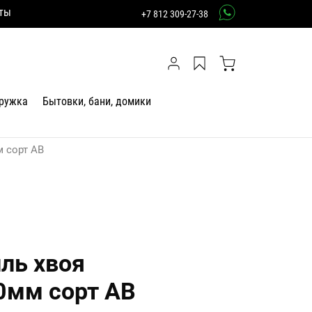
ты
+7 812 309-27-38
тружка
Бытовки, бани, домики
 сорт АВ
ль хвоя
0мм сорт АВ