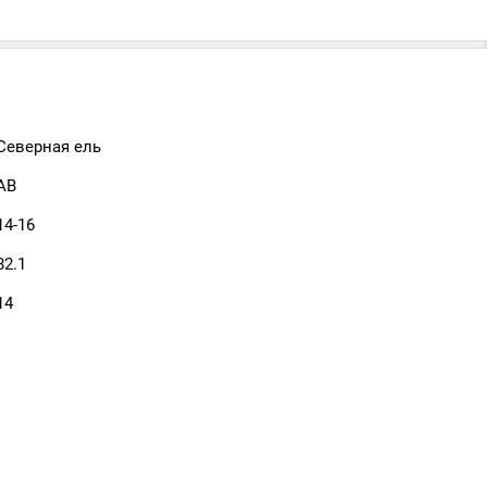
Северная ель
АВ
14-16
82.1
14