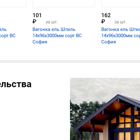
101
162
₽
₽
за шт.
за шт.
иль
Вагонка ель Штиль
Вагонка ель Шти
сорт ВС
14х96х3000мм сорт ВС
14х96х3000мм со
София
София
ельства