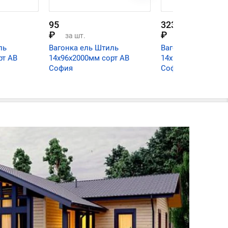
95
323
₽
₽
за шт.
за шт.
ль
Вагонка ель Штиль
Вагонка ель Штил
рт АВ
14х96х2000мм сорт АВ
14х96х6000мм сор
София
София