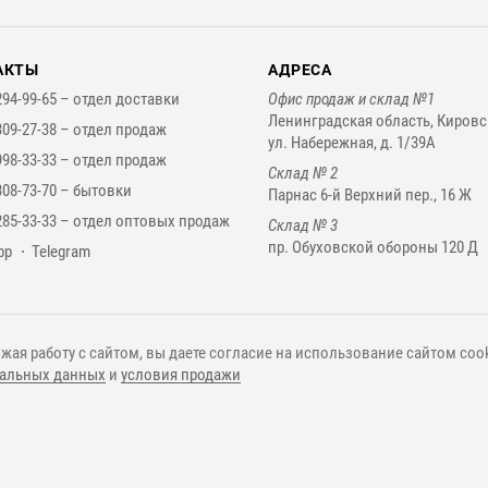
АКТЫ
АДРЕСА
294-99-65 –
отдел доставки
Офис продаж и склад №1
Ленинградская область, Кировс
309-27-38 –
отдел продаж
ул. Набережная, д. 1/39А
998-33-33 –
отдел продаж
Склад № 2
308-73-70 –
бытовки
Парнас 6-й Верхний пер., 16 Ж
285-33-33 –
отдел оптовых продаж
Склад № 3
пр. Обуховской обороны 120 Д
нджеры
pp
Telegram
жая работу с сайтом, вы даете согласие на использование сайтом cook
альных данных
и
условия продажи