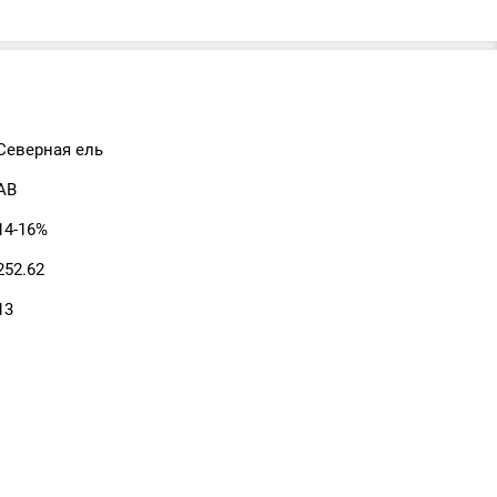
Северная ель
АВ
14-16%
252.62
13