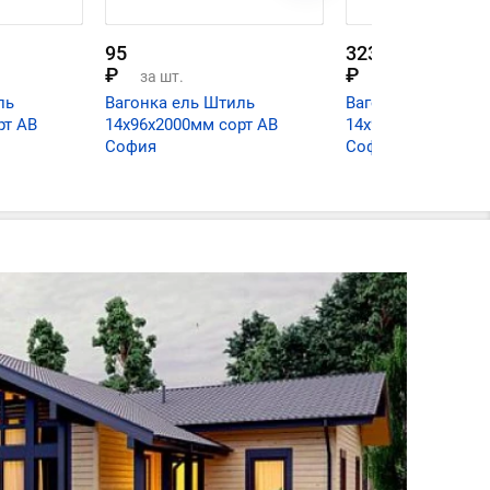
95
323
₽
₽
за шт.
за шт.
ль
Вагонка ель Штиль
Вагонка ель Штил
рт АВ
14х96х2000мм сорт АВ
14х96х6000мм сор
София
София