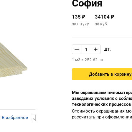
София
135 ₽
34104 ₽
за штуку
за куб
—
+
шт.
1 м3 = 252.62 шт.
Добавить в корзину
Мы окрашиваем пиломатери
заводских условиях с собл
технологических процессов
Стоимость окрашивания м
рассчитать при оформлении
В избранное