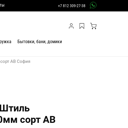
ты
+7 812 309-27-38
тружка
Бытовки, бани, домики
 сорт АВ София
 Штиль
0мм сорт АВ