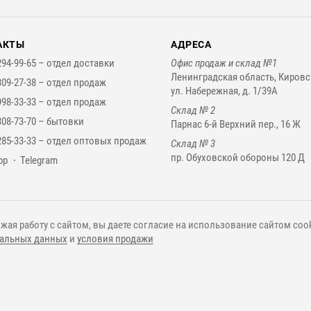
АКТЫ
АДРЕСА
294-99-65 –
отдел доставки
Офис продаж и склад №1
Ленинградская область, Кировс
309-27-38 –
отдел продаж
ул. Набережная, д. 1/39А
998-33-33 –
отдел продаж
Склад № 2
308-73-70 –
бытовки
Парнас 6-й Верхний пер., 16 Ж
285-33-33 –
отдел оптовых продаж
Склад № 3
пр. Обуховской обороны 120 Д
нджеры
pp
Telegram
жая работу с сайтом, вы даете согласие на использование сайтом cook
альных данных
и
условия продажи