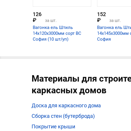
126
152
₽
₽
за шт.
за шт.
Вагонка ель Штиль
Вагонка ель Шт
14х120х3000мм сорт ВС
14х145х3000мм 
София (10 шт/уп)
София
Материалы для строит
каркасных домов
Доска для каркасного дома
Сборка стен (бутерброда)
Покрытие крыши