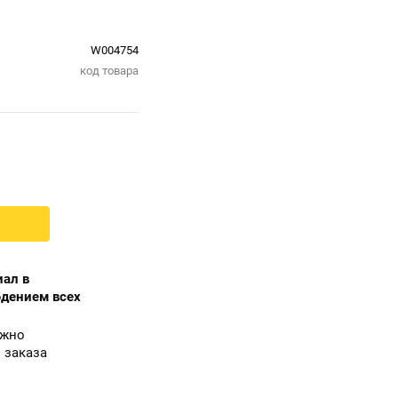
W004754
код товара
ал в
юдением всех
ожно
 заказа