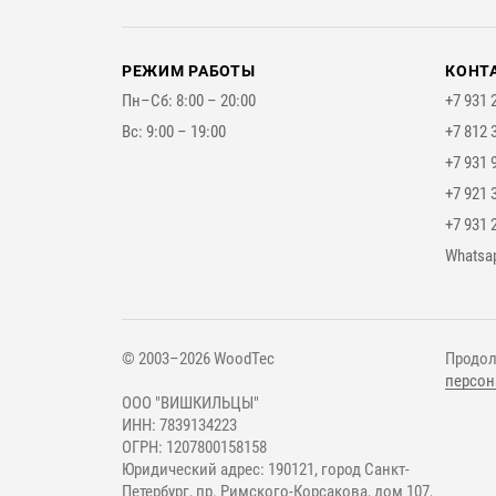
РЕЖИМ РАБОТЫ
КОНТ
Пн–Сб: 8:00 – 20:00
+7 931 
Вс: 9:00 – 19:00
+7 812 
+7 931 
+7 921 
+7 931 
Мессе
Whatsa
© 2003–2026 WoodTec
Продол
персон
ООО "ВИШКИЛЬЦЫ"
ИНН: 7839134223
ОГРН: 1207800158158
Юридический адрес: 190121, город Санкт-
Петербург, пр. Римского-Корсакова, дом 107,