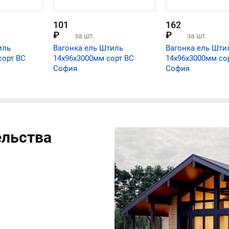
101
162
₽
₽
за шт.
за шт.
иль
Вагонка ель Штиль
Вагонка ель Шти
сорт ВС
14х96х3000мм сорт ВС
14х96х3000мм со
София
София
ельства