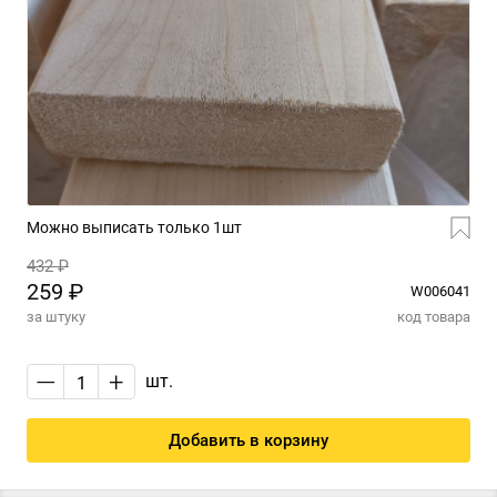
Можно выписать только 1шт
432 ₽
259 ₽
W006041
за штуку
код товара
—
+
шт.
Добавить в корзину