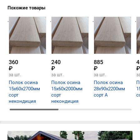
Похожие товары
.
.
.
.
360
240
885
4
₽
₽
₽
₽
за шт.
за шт.
за шт.
з
Полок осина
Полок осина
Полок осина
П
15х60х2700мм
15х60х2000мм
28х90х2200мм
1
сорт
сорт
сорт А
с
некондиция
некондиция