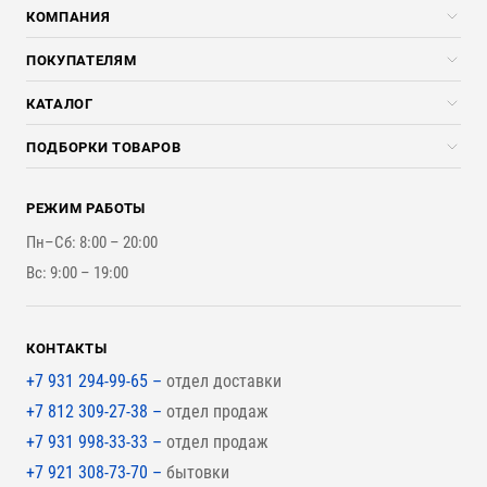
КОМПАНИЯ
Компания
ПОКУПАТЕЛЯМ
Услуги
Скидки стройкомпаниям
КАТАЛОГ
Доставка и разгрузка
Погонажные изделия
ПОДБОРКИ ТОВАРОВ
Оплата и Возврат
Брикеты, Дрова, Стружка
Для строительства каркасного дома
Контакты
Стройматериалы
РЕЖИМ РАБОТЫ
Для бутерброда стены
Наши работы
Инструменты
Пн–Сб: 8:00 – 20:00
Для наружной отделки
Вс: 9:00 – 19:00
Для покрытия крыши
КОНТАКТЫ
+7 931 294-99-65 –
отдел доставки
+7 812 309-27-38 –
отдел продаж
+7 931 998-33-33 –
отдел продаж
+7 921 308-73-70 –
бытовки