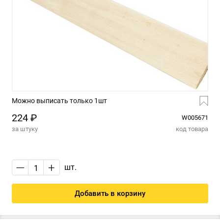
Можно выписать только 1шт
224 ₽
W005671
за штуку
код товара
—
+
шт.
Добавить в корзину