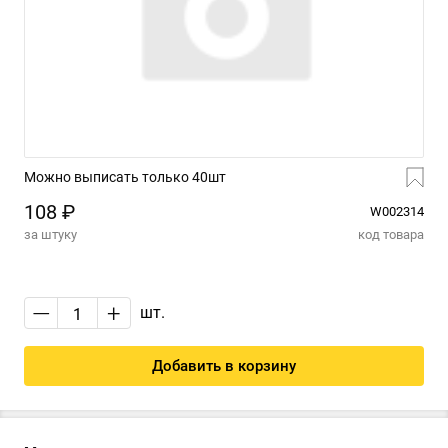
Можно выписать только 40шт
108 ₽
W002314
за штуку
код товара
—
+
шт.
Добавить в корзину