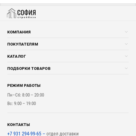
КОМПАНИЯ
Компания
ПОКУПАТЕЛЯМ
Услуги
Скидки стройкомпаниям
КАТАЛОГ
Доставка и разгрузка
Погонажные изделия
ПОДБОРКИ ТОВАРОВ
Оплата и Возврат
Брикеты, Дрова, Стружка
Для строительства каркасного дома
Контакты
Стройматериалы
РЕЖИМ РАБОТЫ
Для бутерброда стены
Наши работы
Инструменты
Пн–Сб: 8:00 – 20:00
Для наружной отделки
Вс: 9:00 – 19:00
Для покрытия крыши
КОНТАКТЫ
+7 931 294-99-65 –
отдел доставки