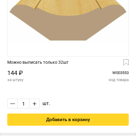
Можно выписать только 32шт
144 ₽
W003553
за штуку
код товара
—
+
шт.
Добавить в корзину