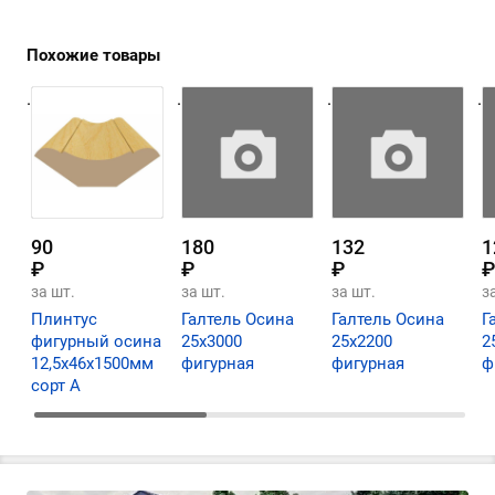
Похожие товары
.
.
.
.
90
180
132
1
₽
₽
₽
₽
за шт.
за шт.
за шт.
з
Плинтус
Галтель Осина
Галтель Осина
Г
фигурный осина
25х3000
25х2200
2
12,5х46х1500мм
фигурная
фигурная
ф
сорт А