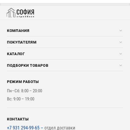
КОМПАНИЯ
Компания
ПОКУПАТЕЛЯМ
Услуги
Скидки стройкомпаниям
КАТАЛОГ
Доставка и разгрузка
Погонажные изделия
ПОДБОРКИ ТОВАРОВ
Оплата и Возврат
Брикеты, Дрова, Стружка
Для строительства каркасного дома
Контакты
Стройматериалы
РЕЖИМ РАБОТЫ
Для бутерброда стены
Наши работы
Инструменты
Пн–Сб: 8:00 – 20:00
Для наружной отделки
Вс: 9:00 – 19:00
Для покрытия крыши
КОНТАКТЫ
+7 931 294-99-65 –
отдел доставки