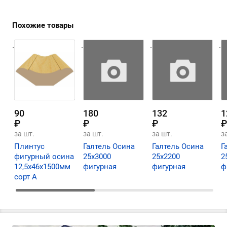
Похожие товары
.
.
.
.
90
180
132
1
₽
₽
₽
₽
за шт.
за шт.
за шт.
з
Плинтус
Галтель Осина
Галтель Осина
Г
фигурный осина
25х3000
25х2200
2
12,5х46х1500мм
фигурная
фигурная
ф
сорт А