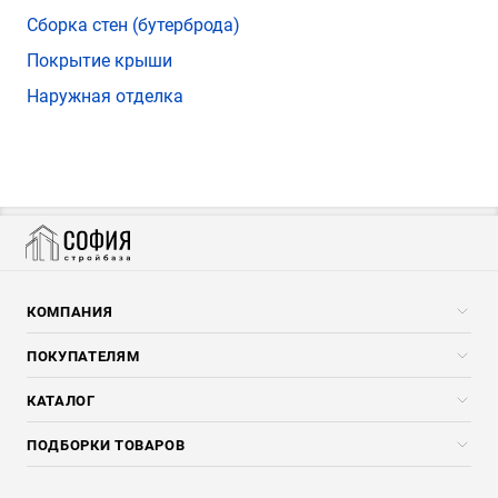
Сборка стен (бутерброда)
Покрытие крыши
Наружная отделка
КОМПАНИЯ
Компания
ПОКУПАТЕЛЯМ
Услуги
Скидки стройкомпаниям
КАТАЛОГ
Доставка и разгрузка
Погонажные изделия
ПОДБОРКИ ТОВАРОВ
Оплата и Возврат
Брикеты, Дрова, Стружка
Для строительства каркасного дома
Контакты