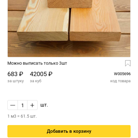
Можно выписать только 3шт
683 ₽
42005 ₽
W005696
за штуку
за куб
код товара
—
+
шт.
1 м3 = 61.5 шт.
Добавить в корзину