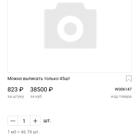
Можно выписать только 45шт
823 ₽
38500 ₽
W006147
за штуку
за куб
код товара
—
+
шт.
1 м3 = 46.78 шт.