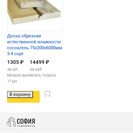
Доска обрезная
естественной влажности
сосна/ель 75х200х6000мм
3-4 сорт
1305
₽
14499
₽
за шт.
за куб
Можно выписать только
11шт
В корзину