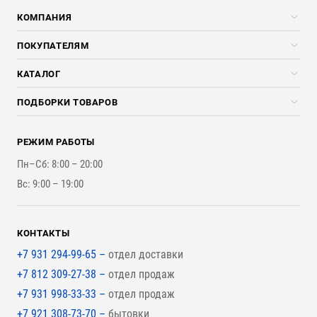
КОМПАНИЯ
Компания
ПОКУПАТЕЛЯМ
Услуги
Скидки стройкомпаниям
КАТАЛОГ
Доставка и разгрузка
Погонажные изделия
ПОДБОРКИ ТОВАРОВ
Оплата и Возврат
Брикеты, Дрова, Стружка
Для строительства каркасного дома
Контакты
Стройматериалы
РЕЖИМ РАБОТЫ
Для бутерброда стены
Наши работы
Инструменты
Пн–Сб: 8:00 – 20:00
Для наружной отделки
Вс: 9:00 – 19:00
Для покрытия крыши
КОНТАКТЫ
+7 931 294-99-65 –
отдел доставки
+7 812 309-27-38 –
отдел продаж
+7 931 998-33-33 –
отдел продаж
+7 921 308-73-70 –
бытовки