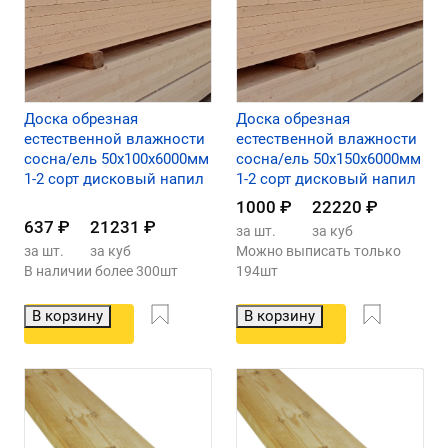
Доска обрезная
Доска обрезная
естественной влажности
естественной влажности
сосна/ель 50х100х6000мм
сосна/ель 50х150х6000мм
1-2 сорт дисковый напил
1-2 сорт дисковый напил
1000
₽
22220
₽
637
₽
21231
₽
за шт.
за куб
за шт.
за куб
Можно выписать только
В наличии более 300шт
194шт
В корзину
В корзину