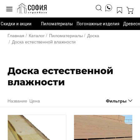
Скидки и акции
Пиломатериалы
Погонажные изделия
Древесн
Главная
Каталог
Пиломатериалы
Доска
Доска естественной влажности
Доска естественной
влажности
Название
Цена
Фильтры