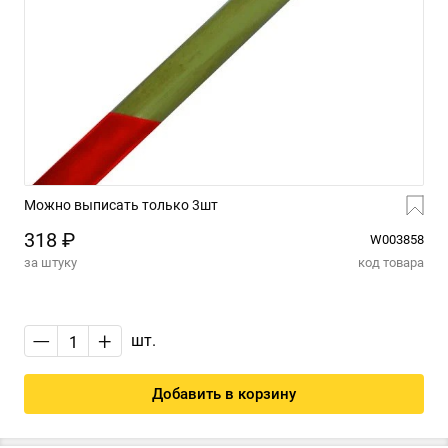
Можно выписать только 3шт
318 ₽
W003858
за штуку
код товара
—
+
шт.
Добавить в корзину