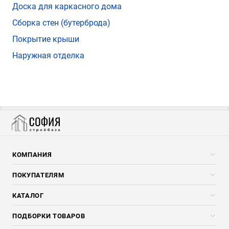
Доска для каркасного дома
Сборка стен (бутерброда)
Покрытие крыши
Наружная отделка
КОМПАНИЯ
Компания
ПОКУПАТЕЛЯМ
Услуги
Скидки стройкомпаниям
КАТАЛОГ
Доставка и разгрузка
Погонажные изделия
ПОДБОРКИ ТОВАРОВ
Оплата и Возврат
Брикеты, Дрова, Стружка