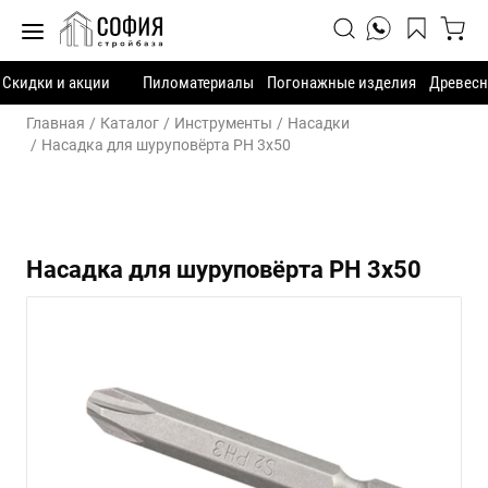
Скидки и акции
Пиломатериалы
Погонажные изделия
Древесн
Главная
Каталог
Инструменты
Насадки
Насадка для шуруповёрта PH 3х50
Насадка для шуруповёрта PH 3х50