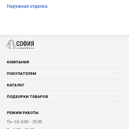
Наружная отделка
КОМПАНИЯ
Компания
ПОКУПАТЕЛЯМ
Услуги
Скидки стройкомпаниям
КАТАЛОГ
Доставка и разгрузка
Погонажные изделия
ПОДБОРКИ ТОВАРОВ
Оплата и Возврат
Брикеты, Дрова, Стружка
Для строительства каркасного дома
Контакты
Стройматериалы
РЕЖИМ РАБОТЫ
Для бутерброда стены
Наши работы
Инструменты
Пн–Сб: 8:00 – 20:00
Для наружной отделки