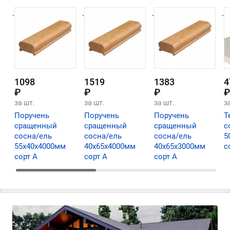
.
.
.
.
1098
1519
1383
4
₽
₽
₽
₽
за шт.
за шт.
за шт.
з
Поручень
Поручень
Поручень
Т
сращенный
сращенный
сращенный
с
сосна/ель
сосна/ель
сосна/ель
5
55х40х4000мм
40х65х4000мм
40х65х3000мм
с
сорт А
сорт А
сорт А