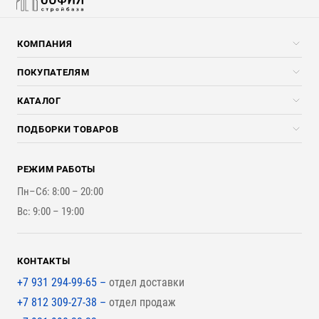
КОМПАНИЯ
Компания
ПОКУПАТЕЛЯМ
Услуги
Скидки стройкомпаниям
КАТАЛОГ
Доставка и разгрузка
Погонажные изделия
ПОДБОРКИ ТОВАРОВ
Оплата и Возврат
Брикеты, Дрова, Стружка
Для строительства каркасного дома
Контакты
Стройматериалы
РЕЖИМ РАБОТЫ
Для бутерброда стены
Наши работы
Инструменты
Пн–Сб: 8:00 – 20:00
Для наружной отделки
Вс: 9:00 – 19:00
Для покрытия крыши
КОНТАКТЫ
+7 931 294-99-65 –
отдел доставки
+7 812 309-27-38 –
отдел продаж