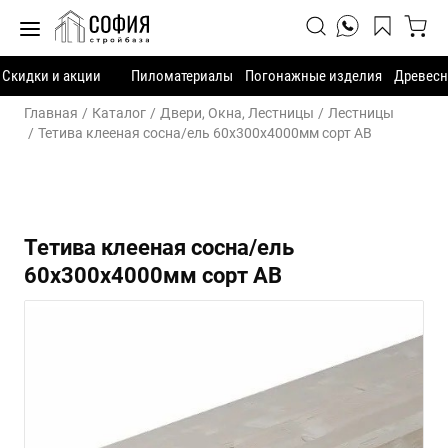
Скидки и акции
Пиломатериалы
Погонажные изделия
Древесн
Главная
Каталог
Двери, Окна, Лестницы
Лестницы
Тетива клееная сосна/ель 60х300х4000мм сорт АВ
Тетива клееная сосна/ель
60х300х4000мм сорт АВ