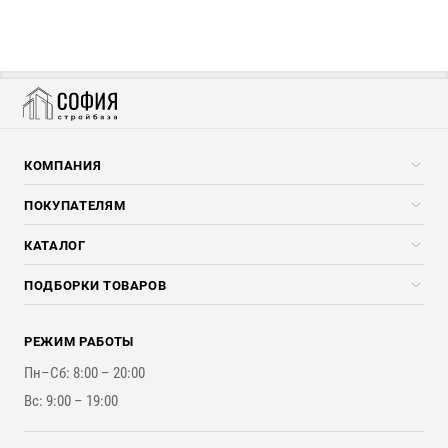
КОМПАНИЯ
Компания
ПОКУПАТЕЛЯМ
Услуги
Скидки стройкомпаниям
КАТАЛОГ
Доставка и разгрузка
Погонажные изделия
ПОДБОРКИ ТОВАРОВ
Оплата и Возврат
Брикеты, Дрова, Стружка
Для строительства каркасного дома
Контакты
Стройматериалы
РЕЖИМ РАБОТЫ
Для бутерброда стены
Наши работы
Инструменты
Пн–Сб: 8:00 – 20:00
Для наружной отделки
Вс: 9:00 – 19:00
Для покрытия крыши