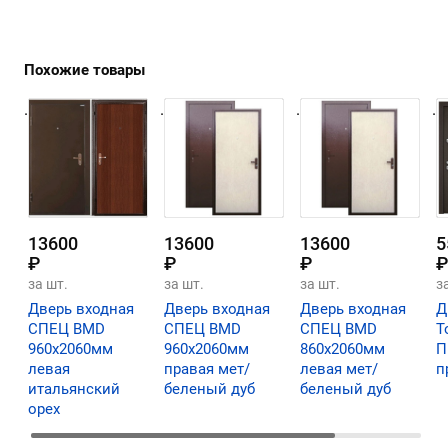
Похожие товары
.
.
.
.
13600
13600
13600
5
₽
₽
₽
₽
за шт.
за шт.
за шт.
з
Дверь входная
Дверь входная
Дверь входная
Д
СПЕЦ BMD
СПЕЦ BMD
СПЕЦ BMD
Т
960х2060мм
960х2060мм
860х2060мм
П
левая
правая мет/
левая мет/
п
итальянский
беленый дуб
беленый дуб
орех