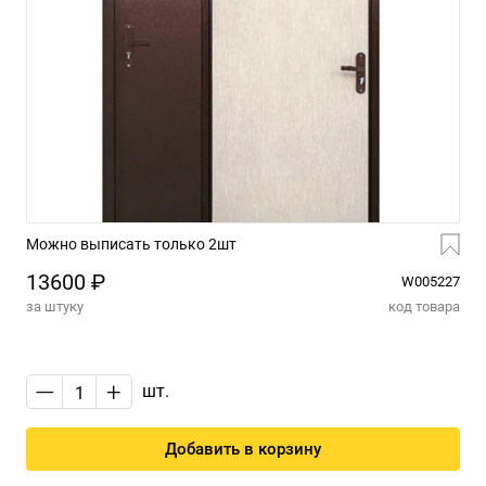
Можно выписать только 2шт
13600 ₽
W005227
за штуку
код товара
—
+
шт.
Добавить в корзину