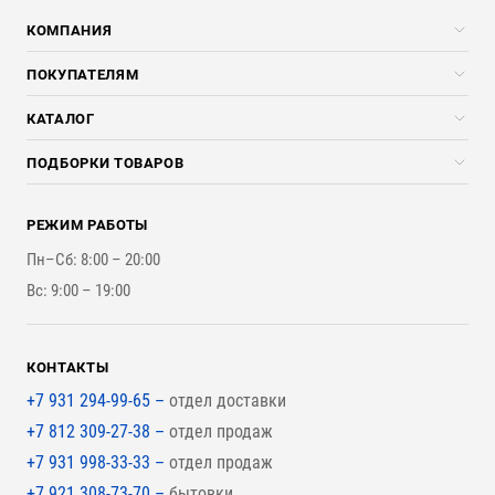
КОМПАНИЯ
Компания
ПОКУПАТЕЛЯМ
Услуги
Скидки стройкомпаниям
КАТАЛОГ
Доставка и разгрузка
Погонажные изделия
ПОДБОРКИ ТОВАРОВ
Оплата и Возврат
Брикеты, Дрова, Стружка
Для строительства каркасного дома
Контакты
Стройматериалы
РЕЖИМ РАБОТЫ
Для бутерброда стены
Наши работы
Инструменты
Пн–Сб: 8:00 – 20:00
Для наружной отделки
Вс: 9:00 – 19:00
Для покрытия крыши
КОНТАКТЫ
+7 931 294-99-65 –
отдел доставки
+7 812 309-27-38 –
отдел продаж
+7 931 998-33-33 –
отдел продаж
+7 921 308-73-70 –
бытовки