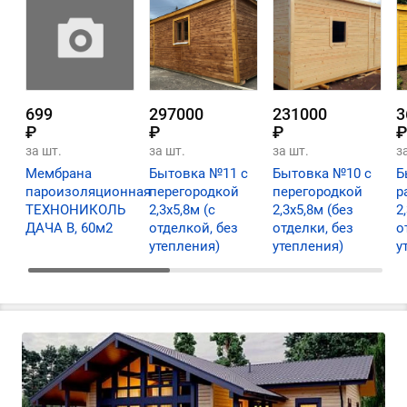
699
297000
231000
3
₽
₽
₽
₽
за шт.
за шт.
за шт.
з
Мембрана
Бытовка №11 с
Бытовка №10 с
Б
пароизоляционная
перегородкой
перегородкой
р
ТЕХНОНИКОЛЬ
2,3х5,8м (с
2,3х5,8м (без
2
ДАЧА В, 60м2
отделкой, без
отделки, без
о
утепления)
утепления)
у