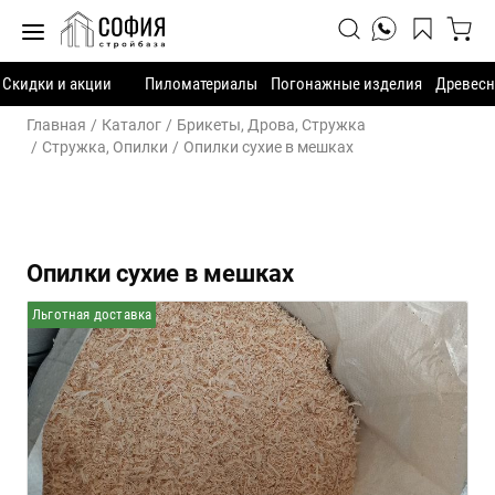
Скидки и акции
Пиломатериалы
Погонажные изделия
Древесн
Главная
Каталог
Брикеты, Дрова, Стружка
Стружка, Опилки
Опилки сухие в мешках
Опилки сухие в мешках
Льготная доставка