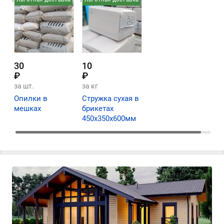
30
10
₽
₽
за шт.
за кг
Опилки в
Стружка сухая в
мешках
брикетах
450х350х600мм