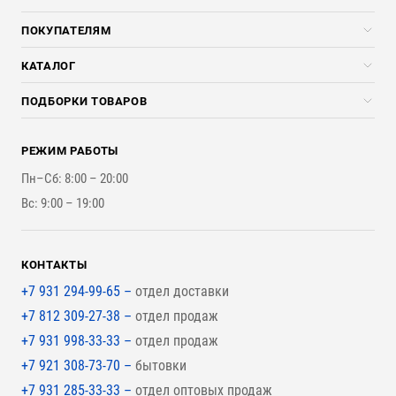
Компания
ПОКУПАТЕЛЯМ
Услуги
Скидки стройкомпаниям
КАТАЛОГ
Доставка и разгрузка
Погонажные изделия
ПОДБОРКИ ТОВАРОВ
Оплата и Возврат
Брикеты, Дрова, Стружка
Для строительства каркасного дома
Контакты
Стройматериалы
РЕЖИМ РАБОТЫ
Для бутерброда стены
Наши работы
Инструменты
Пн–Сб: 8:00 – 20:00
Для наружной отделки
Вс: 9:00 – 19:00
Для покрытия крыши
КОНТАКТЫ
+7 931 294-99-65 –
отдел доставки
+7 812 309-27-38 –
отдел продаж
+7 931 998-33-33 –
отдел продаж
+7 921 308-73-70 –
бытовки
+7 931 285-33-33 –
отдел оптовых продаж