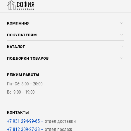
КОМПАНИЯ
Компания
ПОКУПАТЕЛЯМ
Услуги
Скидки стройкомпаниям
КАТАЛОГ
Доставка и разгрузка
Погонажные изделия
ПОДБОРКИ ТОВАРОВ
Оплата и Возврат
Брикеты, Дрова, Стружка
Для строительства каркасного дома
Контакты
Стройматериалы
РЕЖИМ РАБОТЫ
Для бутерброда стены
Наши работы
Инструменты
Пн–Сб: 8:00 – 20:00
Для наружной отделки
Вс: 9:00 – 19:00
Для покрытия крыши
КОНТАКТЫ
+7 931 294-99-65 –
отдел доставки
+7 812 309-27-38 –
отдел продаж