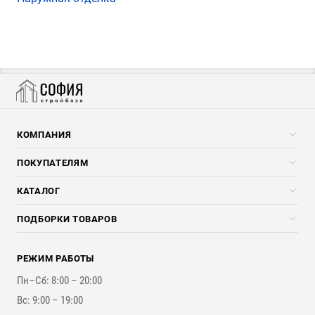
КОМПАНИЯ
Компания
ПОКУПАТЕЛЯМ
Услуги
Скидки стройкомпаниям
КАТАЛОГ
Доставка и разгрузка
Погонажные изделия
ПОДБОРКИ ТОВАРОВ
Оплата и Возврат
Брикеты, Дрова, Стружка
Для строительства каркасного дома
Контакты
Стройматериалы
РЕЖИМ РАБОТЫ
Для бутерброда стены
Наши работы
Инструменты
Пн–Сб: 8:00 – 20:00
Для наружной отделки
Вс: 9:00 – 19:00
Для покрытия крыши