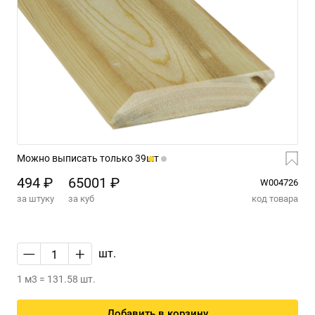
Можно выписать только 39шт
494 ₽
65001 ₽
W004726
за штуку
за куб
код товара
—
+
шт.
1 м3 = 131.58 шт.
Добавить в корзину