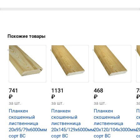
Похожие товары
.
.
.
.
741
1131
468
7
₽
₽
₽
₽
за шт.
за шт.
за шт.
з
Планкен
Планкен
Планкен
П
скошенный
скошенный
скошенный
с
лиственница
лиственница
лиственница
л
20х95/79х6000мм
20х145/129х6000мм
20х120/104х3000мм
2
сорт ВС
сорт ВС
сорт ВС
с