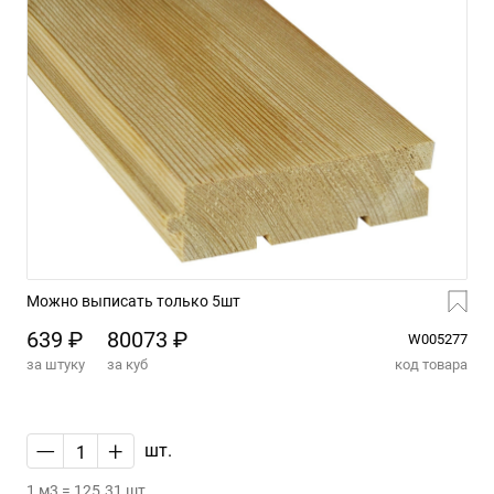
Можно выписать только 5шт
639 ₽
80073 ₽
W005277
за штуку
за куб
код товара
—
+
шт.
1 м3 = 125.31 шт.