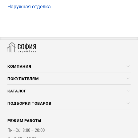
Наружная отделка
КОМПАНИЯ
Компания
ПОКУПАТЕЛЯМ
Услуги
Скидки стройкомпаниям
КАТАЛОГ
Доставка и разгрузка
Погонажные изделия
ПОДБОРКИ ТОВАРОВ
Оплата и Возврат
Брикеты, Дрова, Стружка
Для строительства каркасного дома
Контакты
Стройматериалы
РЕЖИМ РАБОТЫ
Для бутерброда стены
Наши работы
Инструменты
Пн–Сб: 8:00 – 20:00
Для наружной отделки