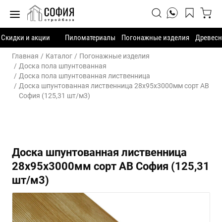
Скидки и акции
Пиломатериалы
Погонажные изделия
Древесн
Главная
Каталог
Погонажные изделия
Доска пола шпунтованная
Доска пола шпунтованная лиственница
Доска шпунтованная лиственница 28х95х3000мм сорт АВ
София (125,31 шт/м3)
Доска шпунтованная лиственница
28х95х3000мм сорт АВ София (125,31
шт/м3)