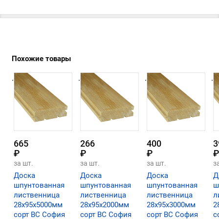
Похожие товары
.
.
.
.
665
266
400
3
₽
₽
₽
₽
за шт.
за шт.
за шт.
з
Доска
Доска
Доска
Д
шпунтованная
шпунтованная
шпунтованная
ш
лиственница
лиственница
лиственница
л
28х95х5000мм
28х95х2000мм
28х95х3000мм
2
сорт ВС София
сорт ВС София
сорт ВС София
с