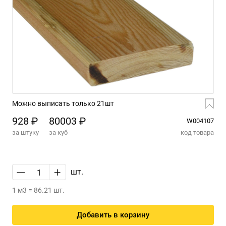
Можно выписать только 21шт
928 ₽
80003 ₽
W004107
за штуку
за куб
код товара
—
+
шт.
1 м3 = 86.21 шт.
Добавить в корзину