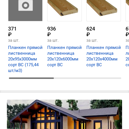
371
936
624
6
₽
₽
₽
₽
за шт.
за шт.
за шт.
з
Планкен прямой
Планкен прямой
Планкен прямой
П
лиственница
лиственница
лиственница
л
20х95х3000мм
20х120х6000мм
20х120х4000мм
2
сорт ВС (175,44
сорт ВС
сорт ВС
с
шт/м3)